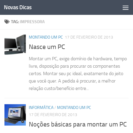
Novas Dicas
Skip to content
TAG:
IMPRESSORA
MONTANDO UM PC
17 DE FEVEREIRO DE 2013
Nasce um PC
Montar um PC, exige domínio de hardware, tempo
livre, disposição para procurar os componentes
certos. Montar seu pc ideal, exatamente do jeito
que você quer. A pedida é procurar, a melhor
relação custo/benefício entre...
INFORMÁTICA
/
MONTANDO UM PC
17 DE FEVEREIRO DE 2013
Noções básicas para montar um PC