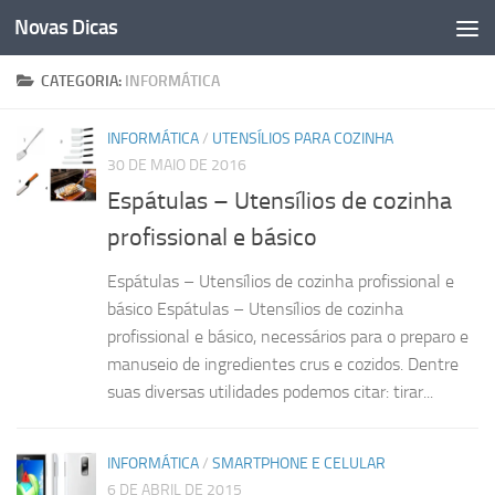
Novas Dicas
Skip to content
CATEGORIA:
INFORMÁTICA
INFORMÁTICA
/
UTENSÍLIOS PARA COZINHA
30 DE MAIO DE 2016
Espátulas – Utensílios de cozinha
profissional e básico
Espátulas – Utensílios de cozinha profissional e
básico Espátulas – Utensílios de cozinha
profissional e básico, necessários para o preparo e
manuseio de ingredientes crus e cozidos. Dentre
suas diversas utilidades podemos citar: tirar...
INFORMÁTICA
/
SMARTPHONE E CELULAR
6 DE ABRIL DE 2015