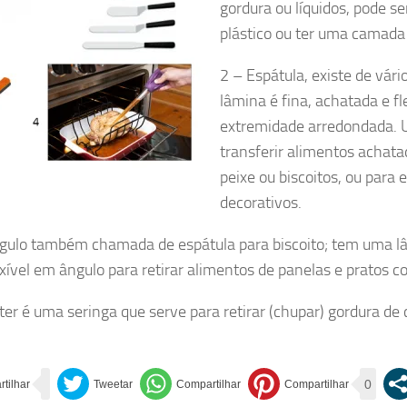
gordura ou líquidos, pode se
plástico ou ter uma camada
2 – Espátula, existe de vár
lâmina é fina, achatada e f
extremidade arredondada. U
transferir alimentos achatad
peixe ou biscoitos, ou para 
decorativos.
gulo também chamada de espátula para biscoito; tem uma lâ
exível em ângulo para retirar alimentos de panelas e pratos c
ter é uma seringa que serve para retirar (chupar) gordura de
0