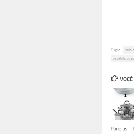
Tags:
bulb 
espátula de p
VOCÊ 
Panelas – f