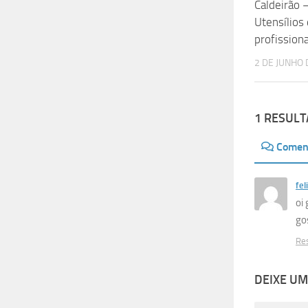
Caldeirão 
Utensílios
profissiona
2 DE JUNHO 
1 RESUL
Comen
fel
oi
go
Re
DEIXE U