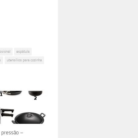
ssional
espátula
s
utensílios para cozinha
 pressão –