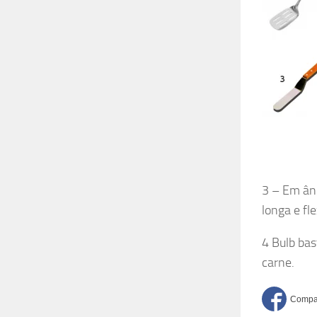
3 – Em ân
longa e fl
4 Bulb bas
carne.