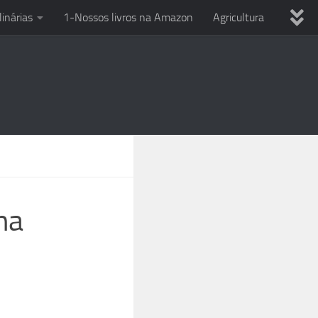
linárias
1-Nossos livros na Amazon
Agricultura
ria
Dicas variadas
Eletricista em casa
Uso Ferramentas
Reciclagem
Técnicas culinárias
PC
Smartphone e celular
Entre o Sol e a Esperança
ha