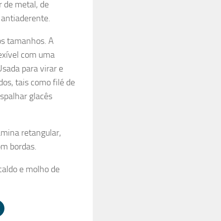
r de metal, de
 antiaderente.
ios tamanhos. A
lexível com uma
sada para virar e
os, tais como filé de
espalhar glacês
mina retangular,
om bordas.
 caldo e molho de