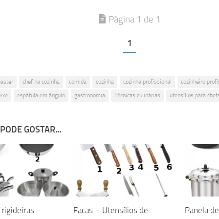
Página 1 de 1
1
baster
chef na cozinha
comida
cozinha
cozinha profissional
cozinheiro profi
eixe
espátula em ângulo
gastronomia
Técnicas culinárias
utensílios para chef
PODE GOSTAR...
rigideiras –
Facas – Utensílios de
Panela de