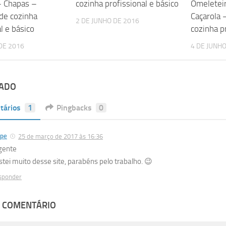
– Chapas –
cozinha profissional e básico
Omeletei
 de cozinha
Caçarola 
2 DE JUNHO DE 2016
l e básico
cozinha pr
DE 2016
4 DE JUNHO
TADO
tários
1
Pingbacks
0
ipe
25 de março de 2017 às 16:36
 gente
stei muito desse site, parabéns pelo trabalho. 😉
sponder
M COMENTÁRIO