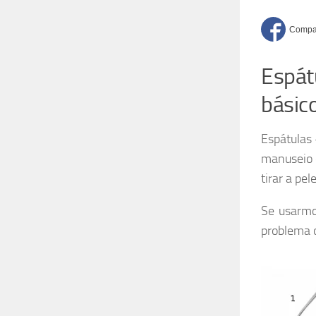
Espátu
básic
Espátulas 
manuseio d
tirar a pel
Se usarmo
problema o