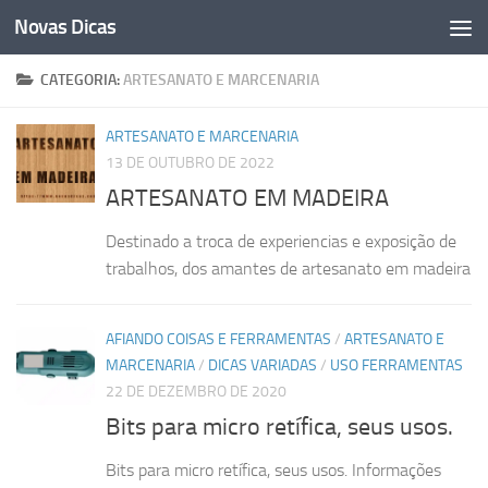
Novas Dicas
Skip to content
CATEGORIA:
ARTESANATO E MARCENARIA
ARTESANATO E MARCENARIA
13 DE OUTUBRO DE 2022
ARTESANATO EM MADEIRA
Destinado a troca de experiencias e exposição de
trabalhos, dos amantes de artesanato em madeira
AFIANDO COISAS E FERRAMENTAS
/
ARTESANATO E
MARCENARIA
/
DICAS VARIADAS
/
USO FERRAMENTAS
22 DE DEZEMBRO DE 2020
Bits para micro retífica, seus usos.
Bits para micro retífica, seus usos. Informações