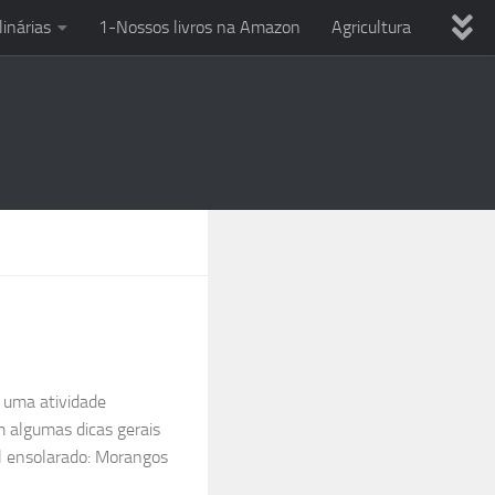
linárias
1-Nossos livros na Amazon
Agricultura
ria
Dicas variadas
Eletricista em casa
Uso Ferramentas
Reciclagem
Técnicas culinárias
PC
Smartphone e celular
Entre o Sol e a Esperança
 uma atividade
m algumas dicas gerais
al ensolarado: Morangos