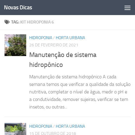
Novas Dicas
Skip to content
TAG:
KIT HIDROPONIA 6
HIDROPONIA
/
HORTA URBANA
26 DE FEVEREIRO DE 2021
Manutenção de sistema
hidropônico
Manutenção de sistema hidropônico A cada
semana temos que verificar a qualidade da solução
nutritiva, completar o nível de água, medir o pH e
a condutividade, remover sujeiras, verificar se tem
insetos, ou outras...
HIDROPONIA
/
HORTA URBANA
15 DE OUTUBRO DE 2018