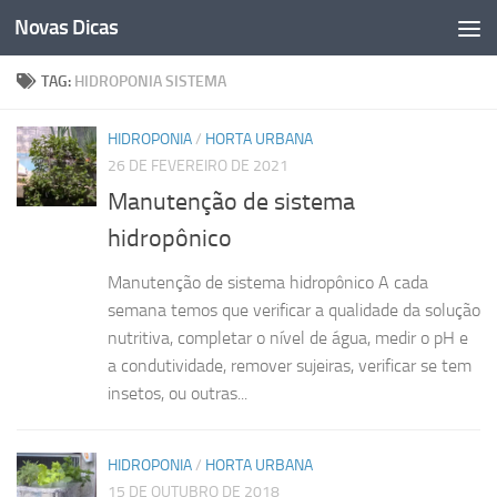
Novas Dicas
Skip to content
TAG:
HIDROPONIA SISTEMA
HIDROPONIA
/
HORTA URBANA
26 DE FEVEREIRO DE 2021
Manutenção de sistema
hidropônico
Manutenção de sistema hidropônico A cada
semana temos que verificar a qualidade da solução
nutritiva, completar o nível de água, medir o pH e
a condutividade, remover sujeiras, verificar se tem
insetos, ou outras...
HIDROPONIA
/
HORTA URBANA
15 DE OUTUBRO DE 2018