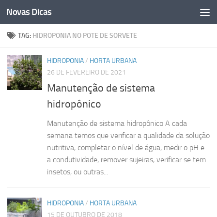
Novas Dicas
Skip to content
TAG:
HIDROPONIA NO POTE DE SORVETE
HIDROPONIA
/
HORTA URBANA
26 DE FEVEREIRO DE 2021
Manutenção de sistema
hidropônico
Manutenção de sistema hidropônico A cada
semana temos que verificar a qualidade da solução
nutritiva, completar o nível de água, medir o pH e
a condutividade, remover sujeiras, verificar se tem
insetos, ou outras...
HIDROPONIA
/
HORTA URBANA
15 DE OUTUBRO DE 2018