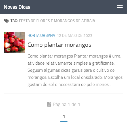
Novas Dicas
Skip to content
TAG:
FESTA DE FLORES E MORANGOS DE ATIBAIA
HORTA URBANA
12 DE MAIO DE 2023
Como plantar morangos
Como plantar morangos Plantar morangos é uma
atividade relativamente simples e gratificante.
Seguem algumas dicas gerais para o cultivo de
morangos: Escolha um local ensolarado: Morangos
gostam de sol e necessitam de pelo menos...
Página 1 de 1
1