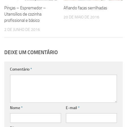
Pinças – Espremedor –
Afiando facas serrilhadas
Utensílios de cozinha
20 DE MAIO DE 2016
profissional e básico
2 DE JUNHO DE 2016
DEIXE UM COMENTÁRIO
Comentário
*
Nome
*
E-mail
*