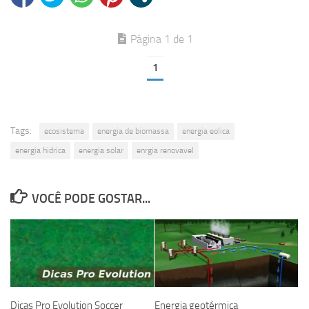
Página 1 de 1
1
Tags:
ecosistema
energia de biomassa
energia eolica
energia hidrica
energia solar
enrgia renovavel
VOCÊ PODE GOSTAR...
Dicas Pro Evolution Soccer
Energia geotérmica