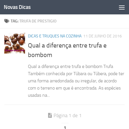
Novas Dicas
Skip to content
TAG:
TRUFA DE PRESTIGIO
DICAS E TRUQUES NA COZINHA
11 DE JUNHO DE 2016
Qual a diferença entre trufa e
bombom
Qual a diferença entre trufa e bombom Trufa
Também conhecida por Túbara ou Túbera, pode ter
uma forma arredondada ou irregular, de acordo
com o terreno em que é encontrada. As espécies
usadas na...
Página 1 de 1
1