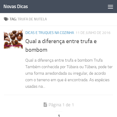
Novas Dicas
Skip to content
TAG:
TRUFA DE NUTELA
DICAS E TRUQUES NA COZINHA
11 DE JUNHO DE 2016
Qual a diferença entre trufa e
bombom
Qual a diferença entre trufa e bombom Trufa
Também conhecida por Túbara ou Túbera, pode ter
uma forma arredondada ou irregular, de acordo
com o terreno em que é encontrada. As espécies
usadas na...
Página 1 de 1
1