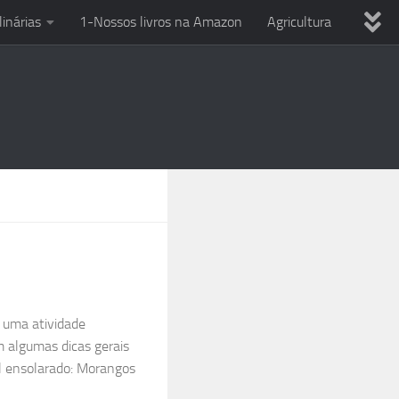
linárias
1-Nossos livros na Amazon
Agricultura
ria
Dicas variadas
Eletricista em casa
Uso Ferramentas
Reciclagem
Técnicas culinárias
PC
Smartphone e celular
Entre o Sol e a Esperança
 uma atividade
m algumas dicas gerais
al ensolarado: Morangos