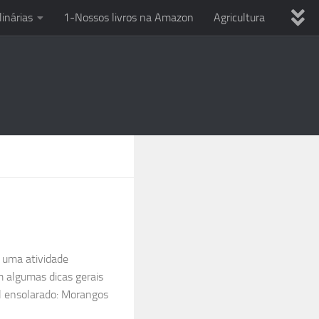
linárias
1-Nossos livros na Amazon
Agricultura
ria
Dicas variadas
Eletricista em casa
Uso Ferramentas
Reciclagem
Técnicas culinárias
PC
Smartphone e celular
Entre o Sol e a Esperança
 uma atividade
m algumas dicas gerais
al ensolarado: Morangos