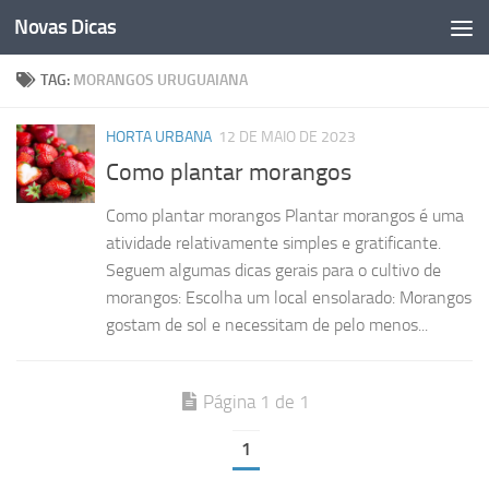
Novas Dicas
Skip to content
TAG:
MORANGOS URUGUAIANA
HORTA URBANA
12 DE MAIO DE 2023
Como plantar morangos
Como plantar morangos Plantar morangos é uma
atividade relativamente simples e gratificante.
Seguem algumas dicas gerais para o cultivo de
morangos: Escolha um local ensolarado: Morangos
gostam de sol e necessitam de pelo menos...
Página 1 de 1
1