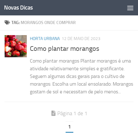
Novas Dicas
Skip to content
TAG:
MORANGOS ONDE COMPRAR
HORTA URBANA
12 DE MAIO DE 2023
Como plantar morangos
Como plantar morangos Plantar morangos é uma
atividade relativamente simples e gratificante.
Seguem algumas dicas gerais para o cultivo de
morangos: Escolha um local ensolarado: Morangos
gostam de sol e necessitam de pelo menos...
Página 1 de 1
1