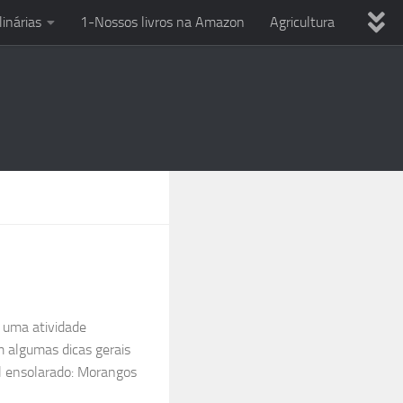
linárias
1-Nossos livros na Amazon
Agricultura
ria
Dicas variadas
Eletricista em casa
Uso Ferramentas
Reciclagem
Técnicas culinárias
PC
Smartphone e celular
Entre o Sol e a Esperança
 uma atividade
m algumas dicas gerais
al ensolarado: Morangos