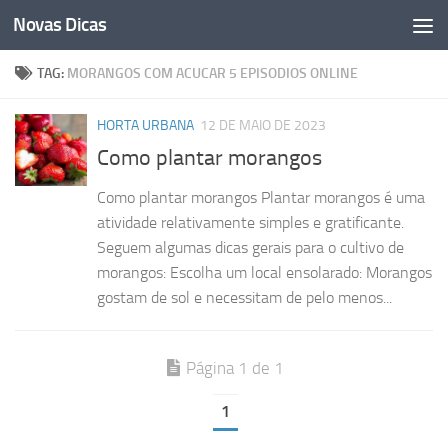
Novas Dicas
Skip to content
TAG:
MORANGOS COM ACUCAR 5 EPISODIOS ONLINE
HORTA URBANA
12 DE MAIO DE 2023
Como plantar morangos
Como plantar morangos Plantar morangos é uma
atividade relativamente simples e gratificante.
Seguem algumas dicas gerais para o cultivo de
morangos: Escolha um local ensolarado: Morangos
gostam de sol e necessitam de pelo menos...
Página 1 de 1
1