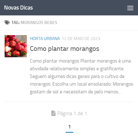
Novas Dicas
Skip to content
TAG:
MORANGOS BEBES
HORTA URBANA
12 DE MAIO DE 2023
Como plantar morangos
Como plantar morangos Plantar morangos é uma
atividade relativamente simples e gratificante.
Seguem algumas dicas gerais para o cultivo de
morangos: Escolha um local ensolarado: Morangos
gostam de sol e necessitam de pelo menos...
Página 1 de 1
1