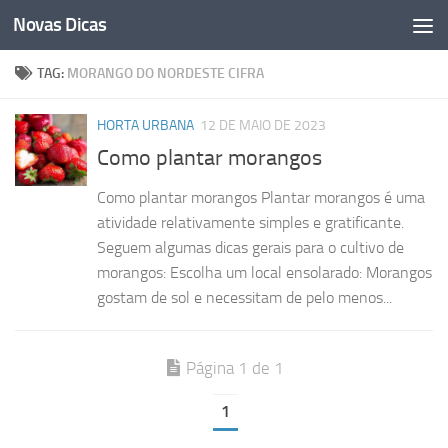
Novas Dicas
Skip to content
TAG:
MORANGO DO NORDESTE CIFRA
HORTA URBANA
12 DE MAIO DE 2023
Como plantar morangos
Como plantar morangos Plantar morangos é uma
atividade relativamente simples e gratificante.
Seguem algumas dicas gerais para o cultivo de
morangos: Escolha um local ensolarado: Morangos
gostam de sol e necessitam de pelo menos...
Página 1 de 1
1