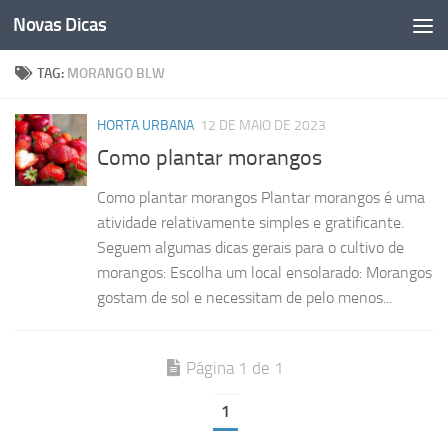
Novas Dicas
Skip to content
TAG:
MORANGO BLW
HORTA URBANA
12 DE MAIO DE 2023
Como plantar morangos
Como plantar morangos Plantar morangos é uma
atividade relativamente simples e gratificante.
Seguem algumas dicas gerais para o cultivo de
morangos: Escolha um local ensolarado: Morangos
gostam de sol e necessitam de pelo menos...
Página 1 de 1
1