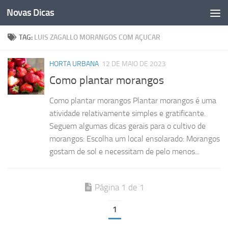
Novas Dicas
Skip to content
TAG:
LUIS ZAGALLO MORANGOS COM AÇUCAR
HORTA URBANA
12 DE MAIO DE 2023
Como plantar morangos
Como plantar morangos Plantar morangos é uma
atividade relativamente simples e gratificante.
Seguem algumas dicas gerais para o cultivo de
morangos: Escolha um local ensolarado: Morangos
gostam de sol e necessitam de pelo menos...
Página 1 de 1
1