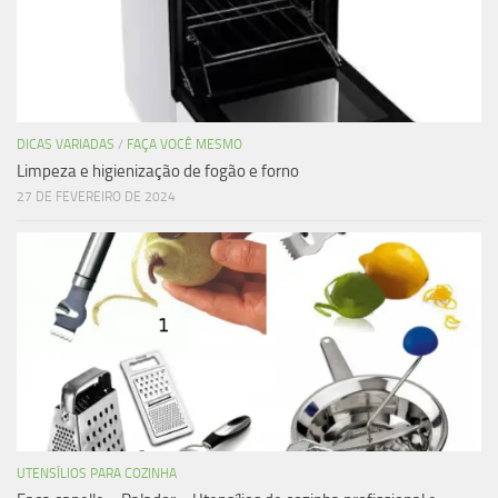
DICAS VARIADAS
/
FAÇA VOCÊ MESMO
Limpeza e higienização de fogão e forno
27 DE FEVEREIRO DE 2024
UTENSÍLIOS PARA COZINHA