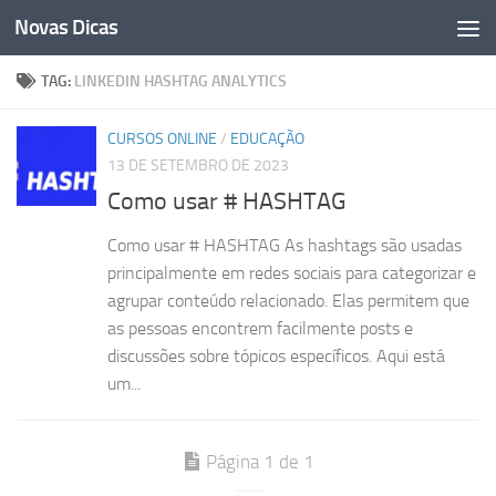
Novas Dicas
Skip to content
TAG:
LINKEDIN HASHTAG ANALYTICS
CURSOS ONLINE
/
EDUCAÇÃO
13 DE SETEMBRO DE 2023
Como usar # HASHTAG
Como usar # HASHTAG As hashtags são usadas
principalmente em redes sociais para categorizar e
agrupar conteúdo relacionado. Elas permitem que
as pessoas encontrem facilmente posts e
discussões sobre tópicos específicos. Aqui está
um...
Página 1 de 1