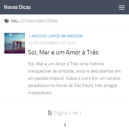
Novas Dicas
Skip to content
TAG:
LEITURA PARA FÉRIAS
1-NOSSOS LIVROS NA AMAZON
14 DE DEZEMBRO DE 2024
Sol, Mar e um Amor à Três
Sol, Mar e um Amor à Três Uma história
inesquecível de amizade, amor e descobertas em
um paraíso tropical. Sobre o Livro Em um cenário
paradisíaco no litoral de São Paulo, três amigos
inseparáveis...
Página 1 de 1
1