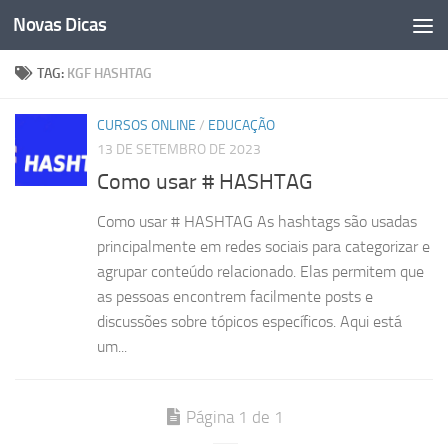
Novas Dicas
Skip to content
TAG:
KGF HASHTAG
CURSOS ONLINE
/
EDUCAÇÃO
13 DE SETEMBRO DE 2023
Como usar # HASHTAG
Como usar # HASHTAG As hashtags são usadas
principalmente em redes sociais para categorizar e
agrupar conteúdo relacionado. Elas permitem que
as pessoas encontrem facilmente posts e
discussões sobre tópicos específicos. Aqui está
um...
Página 1 de 1