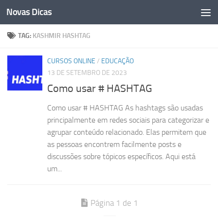
Novas Dicas
Skip to content
TAG:
KASHMIR HASHTAG
CURSOS ONLINE
/
EDUCAÇÃO
13 DE SETEMBRO DE 2023
Como usar # HASHTAG
Como usar # HASHTAG As hashtags são usadas
principalmente em redes sociais para categorizar e
agrupar conteúdo relacionado. Elas permitem que
as pessoas encontrem facilmente posts e
discussões sobre tópicos específicos. Aqui está
um...
Página 1 de 1