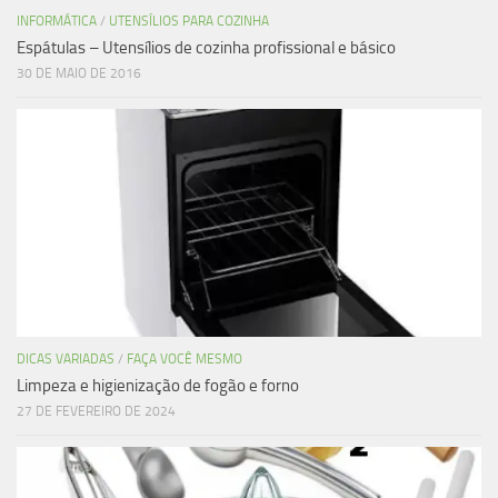
INFORMÁTICA
/
UTENSÍLIOS PARA COZINHA
Espátulas – Utensílios de cozinha profissional e básico
30 DE MAIO DE 2016
DICAS VARIADAS
/
FAÇA VOCÊ MESMO
Limpeza e higienização de fogão e forno
27 DE FEVEREIRO DE 2024