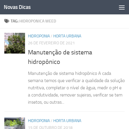
Novas Dicas
Skip to content
TAG:
HIDROPONICA WEED
HIDROPONIA
/
HORTA URBANA
26 DE FEVEREIRO DE 2021
Manutenção de sistema
hidropônico
Manutenção de sistema hidropônico A cada
semana temos que verificar a qualidade da solução
nutritiva, completar o nível de água, medir o pH e
a condutividade, remover sujeiras, verificar se tem
insetos, ou outras...
HIDROPONIA
/
HORTA URBANA
15 DE OUTUBRO DE 2018