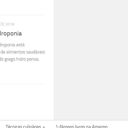
DE 2018
droponia
droponia está
o de alimentos saudáveis
do grego hidro ponos,
Técnicas culinárias
1-Nossos livros na Amazon