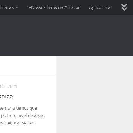
linárias
1-Nossos livros na Amazon
Agricultura
ria
Dicas variadas
Eletricista em casa
Uso Ferramentas
Reciclagem
Técnicas culinárias
PC
Smartphone e celular
Entre o Sol e a Esperança
O DE 2021
ônico
 semana temos que
mpletar o nível de água,
s, verificar se tem