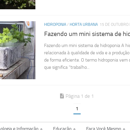
HIDROPONIA
/
HORTA URBANA
15 DE OUTUBRO 
Fazendo um mini sistema de hi
Fazendo um mini sistema de hidroponia A hi
relacionada à qualidade de vida e a produçã
de forma eficiente. O termo hidroponia vem 
que significa “trabalho...
Página 1 de 1
1
ologia e Informação
Educação
Faça Você Mesmo