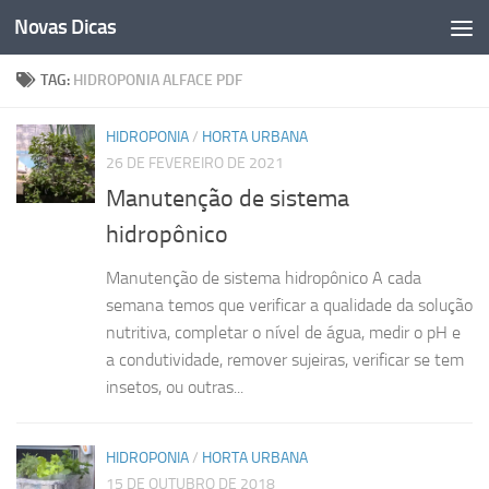
Novas Dicas
Skip to content
TAG:
HIDROPONIA ALFACE PDF
HIDROPONIA
/
HORTA URBANA
26 DE FEVEREIRO DE 2021
Manutenção de sistema
hidropônico
Manutenção de sistema hidropônico A cada
semana temos que verificar a qualidade da solução
nutritiva, completar o nível de água, medir o pH e
a condutividade, remover sujeiras, verificar se tem
insetos, ou outras...
HIDROPONIA
/
HORTA URBANA
15 DE OUTUBRO DE 2018