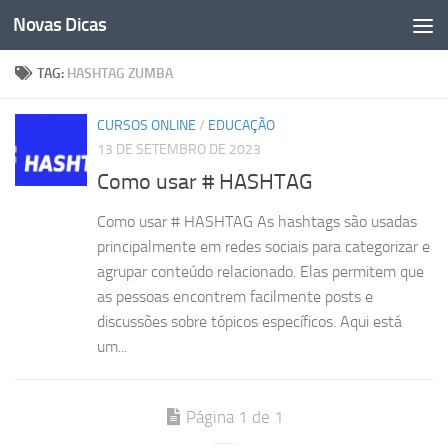
Novas Dicas
Skip to content
TAG:
HASHTAG ZUMBA
CURSOS ONLINE
/
EDUCAÇÃO
13 DE SETEMBRO DE 2023
Como usar # HASHTAG
Como usar # HASHTAG As hashtags são usadas
principalmente em redes sociais para categorizar e
agrupar conteúdo relacionado. Elas permitem que
as pessoas encontrem facilmente posts e
discussões sobre tópicos específicos. Aqui está
um...
Página 1 de 1