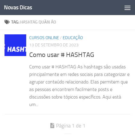
Novas Dicas
Skip to content
TAG:
HASHTAG QUẦN ÁO
CURSOS ONLINE
/
EDUCAÇÃO
13 DE SETEMBRO DE 2023
Como usar # HASHTAG
Como usar # HASHTAG As hashtags são usadas
principalmente em redes sociais para categorizar e
agrupar conteúdo relacionado. Elas permitem que
as pessoas encontrem facilmente posts e
discussões sobre tópicos específicos. Aqui está
um...
Página 1 de 1