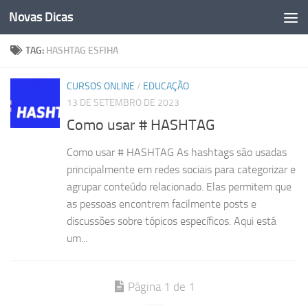
Novas Dicas
Skip to content
TAG:
HASHTAG ESFIHA
CURSOS ONLINE
/
EDUCAÇÃO
13 DE SETEMBRO DE 2023
Como usar # HASHTAG
Como usar # HASHTAG As hashtags são usadas
principalmente em redes sociais para categorizar e
agrupar conteúdo relacionado. Elas permitem que
as pessoas encontrem facilmente posts e
discussões sobre tópicos específicos. Aqui está
um...
Página 1 de 1