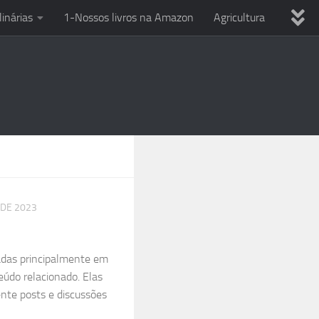
linárias
1-Nossos livros na Amazon
Agricultura
ria
Dicas variadas
Eletricista em casa
Uso Ferramentas
Reciclagem
Técnicas culinárias
PC
Smartphone e celular
Entre o Sol e a Esperança
DE 2023
das principalmente em
eúdo relacionado. Elas
nte posts e discussões