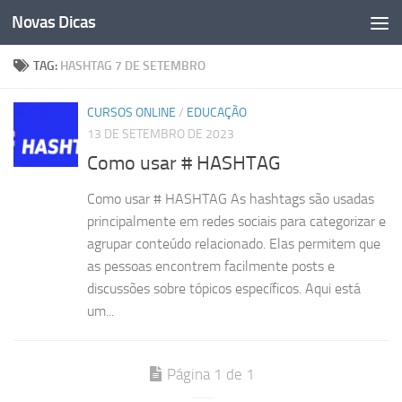
Novas Dicas
Skip to content
TAG:
HASHTAG 7 DE SETEMBRO
CURSOS ONLINE
/
EDUCAÇÃO
13 DE SETEMBRO DE 2023
Como usar # HASHTAG
Como usar # HASHTAG As hashtags são usadas
principalmente em redes sociais para categorizar e
agrupar conteúdo relacionado. Elas permitem que
as pessoas encontrem facilmente posts e
discussões sobre tópicos específicos. Aqui está
um...
Página 1 de 1