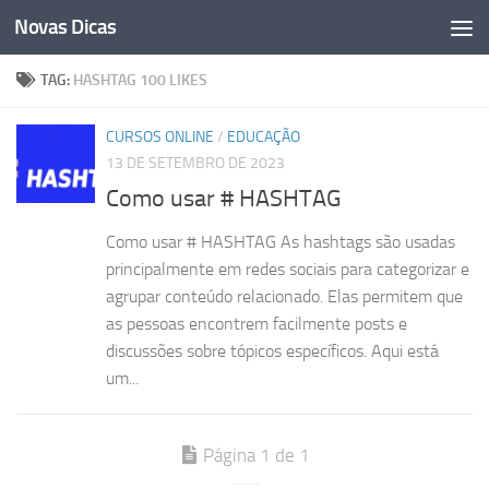
Novas Dicas
Skip to content
TAG:
HASHTAG 100 LIKES
CURSOS ONLINE
/
EDUCAÇÃO
13 DE SETEMBRO DE 2023
Como usar # HASHTAG
Como usar # HASHTAG As hashtags são usadas
principalmente em redes sociais para categorizar e
agrupar conteúdo relacionado. Elas permitem que
as pessoas encontrem facilmente posts e
discussões sobre tópicos específicos. Aqui está
um...
Página 1 de 1