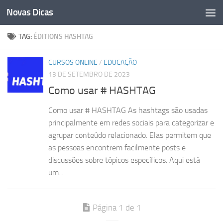
Novas Dicas
Skip to content
TAG:
ÉDITIONS HASHTAG
CURSOS ONLINE
/
EDUCAÇÃO
13 DE SETEMBRO DE 2023
Como usar # HASHTAG
Como usar # HASHTAG As hashtags são usadas
principalmente em redes sociais para categorizar e
agrupar conteúdo relacionado. Elas permitem que
as pessoas encontrem facilmente posts e
discussões sobre tópicos específicos. Aqui está
um...
Página 1 de 1