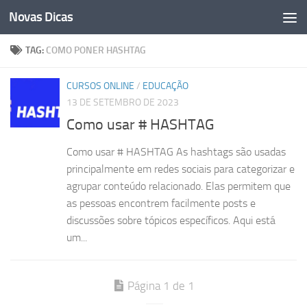
Novas Dicas
Skip to content
TAG:
COMO PONER HASHTAG
CURSOS ONLINE
/
EDUCAÇÃO
13 DE SETEMBRO DE 2023
Como usar # HASHTAG
Como usar # HASHTAG As hashtags são usadas
principalmente em redes sociais para categorizar e
agrupar conteúdo relacionado. Elas permitem que
as pessoas encontrem facilmente posts e
discussões sobre tópicos específicos. Aqui está
um...
Página 1 de 1