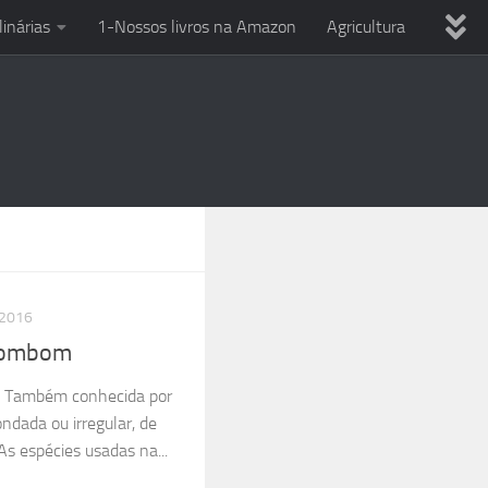
linárias
1-Nossos livros na Amazon
Agricultura
ria
Dicas variadas
Eletricista em casa
Uso Ferramentas
Reciclagem
Técnicas culinárias
PC
Smartphone e celular
Entre o Sol e a Esperança
 2016
 bombom
fa Também conhecida por
ndada ou irregular, de
s espécies usadas na...