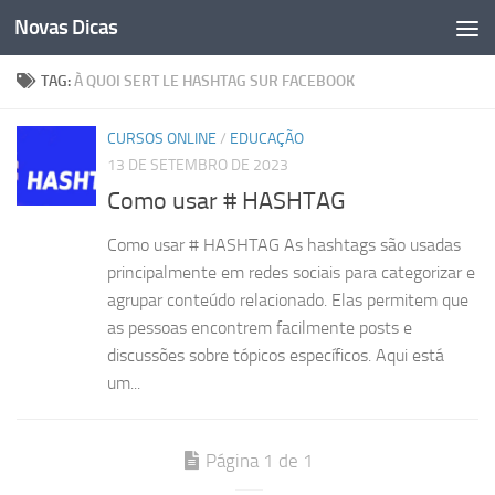
Novas Dicas
Skip to content
TAG:
À QUOI SERT LE HASHTAG SUR FACEBOOK
CURSOS ONLINE
/
EDUCAÇÃO
13 DE SETEMBRO DE 2023
Como usar # HASHTAG
Como usar # HASHTAG As hashtags são usadas
principalmente em redes sociais para categorizar e
agrupar conteúdo relacionado. Elas permitem que
as pessoas encontrem facilmente posts e
discussões sobre tópicos específicos. Aqui está
um...
Página 1 de 1