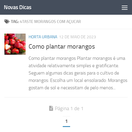
Novas Dicas
Skip to content
TAG:
4TASTE MORANGOS COM AÇUCAR
HORTA URBANA
12 DE MAIO DE 2023
Como plantar morangos
Como plantar morangos Plantar morangos é uma
atividade relativamente simples e gratificante.
Seguem algumas dicas gerais para o cultivo de
morangos: Escolha um local ensolarado: Morangos
gostam de sol e necessitam de pelo menos...
Página 1 de 1
1