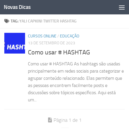
Novas Dicas
Skip to content
TAG:
YALI CAPKINI TWITTER HASHTAG
CURSOS ONLINE
/
EDUCAÇÃO
13 DE SETEMBRO DE 2023
Como usar # HASHTAG
Como usar # HASHTAG As hashtags são usadas
principalmente em redes sociais para categorizar e
agrupar conteúdo relacionado. Elas permitem que
as pessoas encontrem facilmente posts e
discussões sobre tópicos específicos. Aqui está
um...
Página 1 de 1