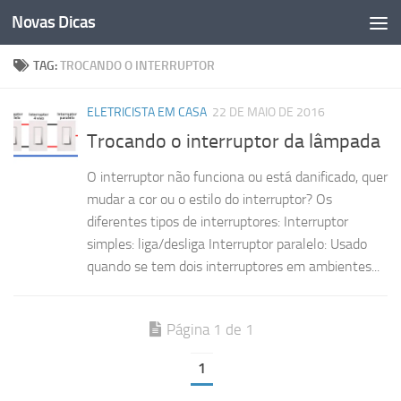
Novas Dicas
Skip to content
TAG:
TROCANDO O INTERRUPTOR
ELETRICISTA EM CASA
22 DE MAIO DE 2016
Trocando o interruptor da lâmpada
O interruptor não funciona ou está danificado, quer
mudar a cor ou o estilo do interruptor? Os
diferentes tipos de interruptores: Interruptor
simples: liga/desliga Interruptor paralelo: Usado
quando se tem dois interruptores em ambientes...
Página 1 de 1
1