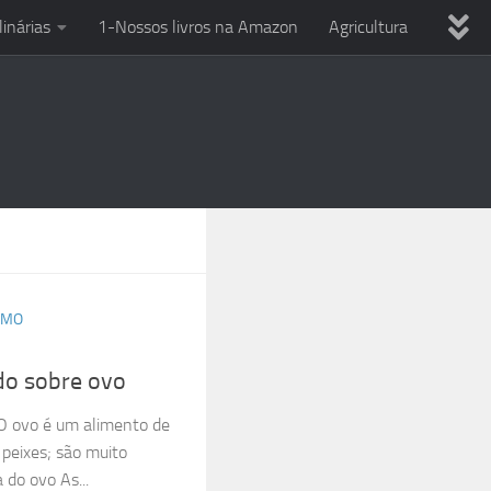
linárias
1-Nossos livros na Amazon
Agricultura
ria
Dicas variadas
Eletricista em casa
Uso Ferramentas
Reciclagem
Técnicas culinárias
PC
Smartphone e celular
Entre o Sol e a Esperança
SMO
do sobre ovo
 O ovo é um alimento de
 peixes; são muito
do ovo As...