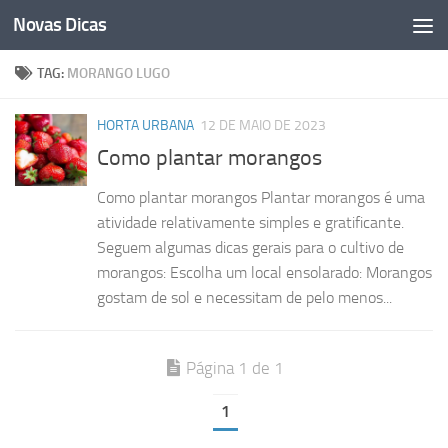
Novas Dicas
Skip to content
TAG:
MORANGO LUGO
HORTA URBANA
12 DE MAIO DE 2023
Como plantar morangos
Como plantar morangos Plantar morangos é uma
atividade relativamente simples e gratificante.
Seguem algumas dicas gerais para o cultivo de
morangos: Escolha um local ensolarado: Morangos
gostam de sol e necessitam de pelo menos...
Página 1 de 1
1