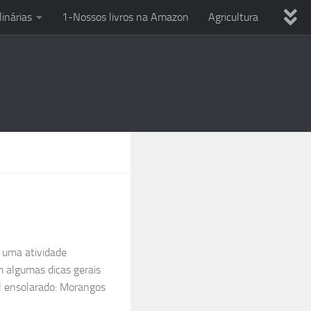
linárias
1-Nossos livros na Amazon
Agricultura
ria
Dicas variadas
Eletricista em casa
Uso Ferramentas
Reciclagem
Técnicas culinárias
PC
Smartphone e celular
Entre o Sol e a Esperança
 uma atividade
m algumas dicas gerais
al ensolarado: Morangos