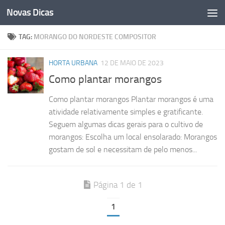
Novas Dicas
Skip to content
TAG:
MORANGO DO NORDESTE COMPOSITOR
HORTA URBANA
12 DE MAIO DE 2023
Como plantar morangos
Como plantar morangos Plantar morangos é uma
atividade relativamente simples e gratificante.
Seguem algumas dicas gerais para o cultivo de
morangos: Escolha um local ensolarado: Morangos
gostam de sol e necessitam de pelo menos...
Página 1 de 1
1