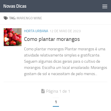
Novas Dicas
Skip to content
TAG:
MARENGO WINE
HORTA URBANA
12 DE MAIO DE 2023
Como plantar morangos
Como plantar morangos Plantar morangos é uma
atividade relativamente simples e gratificante.
Seguem algumas dicas gerais para o cultivo de
morangos: Escolha um local ensolarado: Morangos
gostam de sol e necessitam de pelo menos...
Página 1 de 1
1