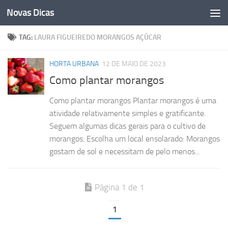
Novas Dicas
Skip to content
TAG:
LAURA FIGUEIREDO MORANGOS AÇÚCAR
HORTA URBANA
12 DE MAIO DE 2023
Como plantar morangos
Como plantar morangos Plantar morangos é uma
atividade relativamente simples e gratificante.
Seguem algumas dicas gerais para o cultivo de
morangos: Escolha um local ensolarado: Morangos
gostam de sol e necessitam de pelo menos...
Página 1 de 1
1