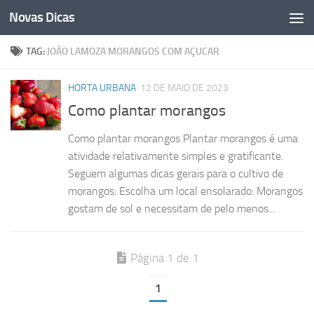
Novas Dicas
Skip to content
TAG:
JOÃO LAMOZA MORANGOS COM AÇUCAR
HORTA URBANA
12 DE MAIO DE 2023
Como plantar morangos
Como plantar morangos Plantar morangos é uma
atividade relativamente simples e gratificante.
Seguem algumas dicas gerais para o cultivo de
morangos: Escolha um local ensolarado: Morangos
gostam de sol e necessitam de pelo menos...
Página 1 de 1
1